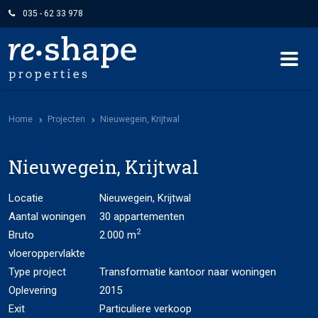
035 - 62 33 978
Home
Projecten
Nieuwegein, Krijtwal
Nieuwegein, Krijtwal
Locatie
Nieuwegein, Krijtwal
Aantal woningen
30 appartementen
2
Bruto
2.000 m
vloeroppervlakte
Type project
Transformatie kantoor naar woningen
Oplevering
2015
Exit
Particuliere verkoop